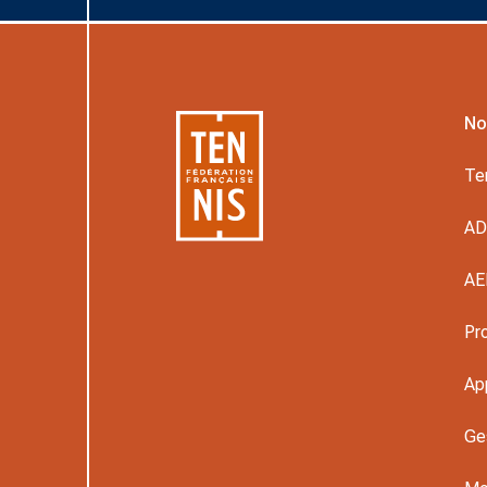
No
Te
A
AE
Pr
Ap
Ge