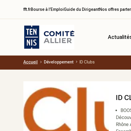
fft.fr
Bourse à l’Emploi
Guide du Dirigeant
Nos offres parte
Actualité
Accueil
Développement
ID Clubs
Aller au contenu principal
ID 
BOO
Découvr
Rhône 