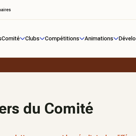
naires
s
Comité
Clubs
Compétitions
Animations
Dével
ers du Comité