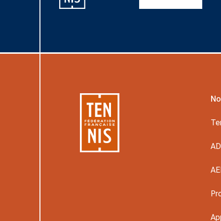
No
Te
A
AE
Pr
Ap